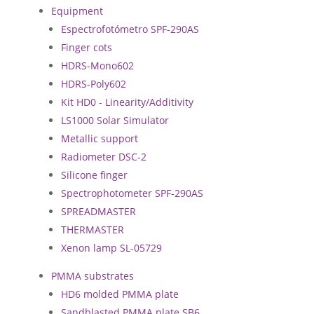
Equipment
Espectrofotómetro SPF-290AS
Finger cots
HDRS-Mono602
HDRS-Poly602
Kit HD0 - Linearity/Additivity
LS1000 Solar Simulator
Metallic support
Radiometer DSC-2
Silicone finger
Spectrophotometer SPF-290AS
SPREADMASTER
THERMASTER
Xenon lamp SL-05729
PMMA substrates
HD6 molded PMMA plate
Sandblasted PMMA plate SB6